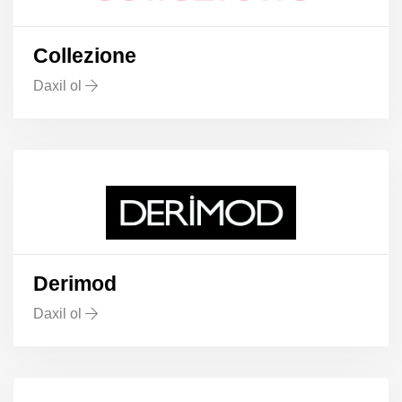
Collezione
Daxil ol
Derimod
Daxil ol