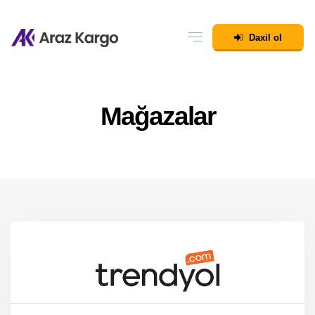
Daxil ol
Mağazalar