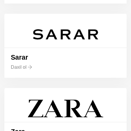
Sarar
Daxil ol